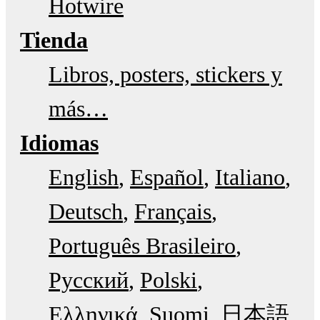
Hotwire
Tienda
Libros, posters, stickers y
más…
Idiomas
English
Español
Italiano
Deutsch
Français
Português Brasileiro
Русский
Polski
Ελληνικά
Suomi
日本語