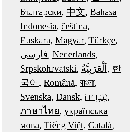
Български
中文
Bahasa
Indonesia
čeština
Euskara
Magyar
Türkçe
فارسی
Nederlands
Srpskohrvatski
한
국어
Română
বাংলা
Svenska
Dansk
עִבְרִית
ภาษาไทย
українська
мова
Tiếng Việt
Català