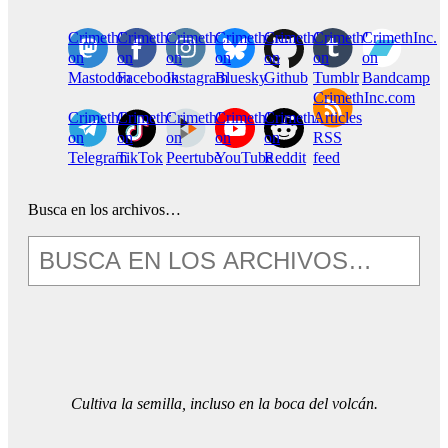
CrimethInc.
Crimethinc.
Crimethinc.
Crimethinc.
CrimethInc.
CrimethInc.
CrimethInc.
on
on
on
on
on
on
on
Mastodon
Facebook
Instagram
Bluesky
Github
Tumblr
Bandcamp
CrimethInc.com
CrimethInc.
Crimethinc.
CrimethInc.
CrimethInc.
CrimethInc.
Articles
on
on
on
on
on
RSS
Telegram
TikTok
Peertube
YouTube
Reddit
feed
Busca en los archivos…
Cultiva la semilla, incluso en la boca del volcán.