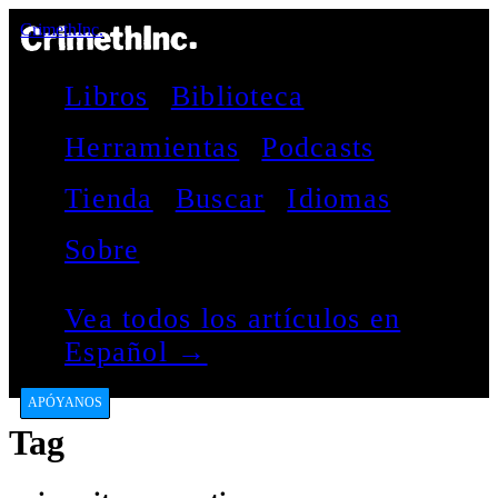
CrimethInc.
Libros
Biblioteca
Herramientas
Podcasts
Tienda
Buscar
Idiomas
Sobre
Vea todos los artículos en
Español →
APÓYANOS
Tag