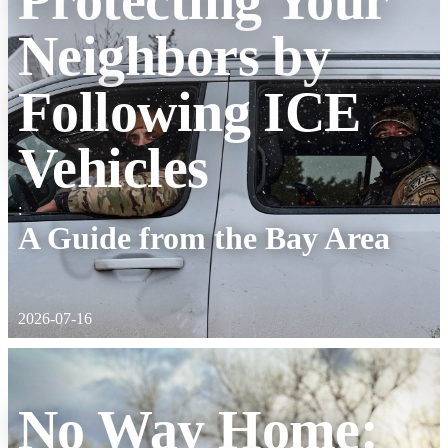
Neighbors by
Following ICE
Vehicles
:
A Guide from the Bay Area
2026-07-16
No Way Home: