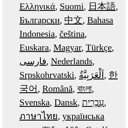
Ελληνικά
Suomi
日本語
Български
中文
Bahasa
Indonesia
čeština
Euskara
Magyar
Türkçe
فارسی
Nederlands
Srpskohrvatski
한
국어
Română
বাংলা
Svenska
Dansk
עִבְרִית
ภาษาไทย
українська