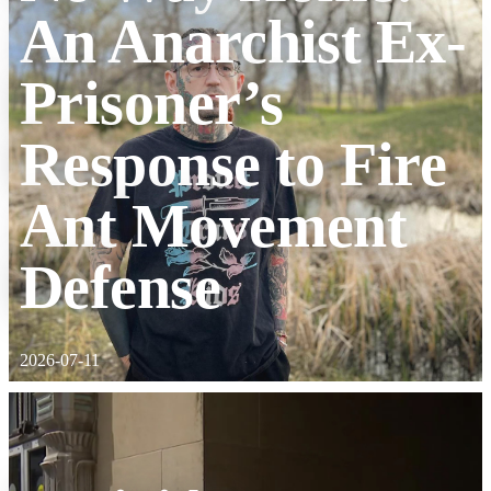
An Anarchist Ex-
Prisoner’s
Response to Fire
Ant Movement
Defense
2026-07-11