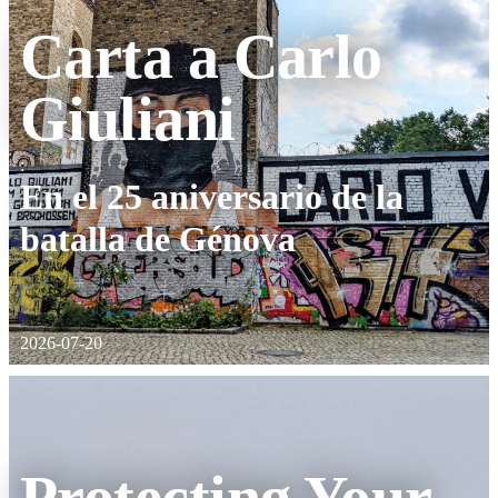
Carta a Carlo
Giuliani
:
En el 25 aniversario de la
batalla de Génova
2026-07-20
Protecting Your