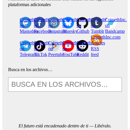
plataformas adicionales
CrimethInc.
Crimethinc.
Crimethinc.
Crimethinc.
CrimethInc.
CrimethInc.
CrimethInc.
on
on
on
on
on
on
on
Mastodon
Facebook
Instagram
Bluesky
Github
Tumblr
Bandcamp
CrimethInc.com
CrimethInc.
Crimethinc.
CrimethInc.
CrimethInc.
CrimethInc.
Articles
on
on
on
on
on
RSS
Telegram
TikTok
Peertube
YouTube
Reddit
feed
Busca en los archivos…
El futuro está encadenado dentro de ti — Libéralo.