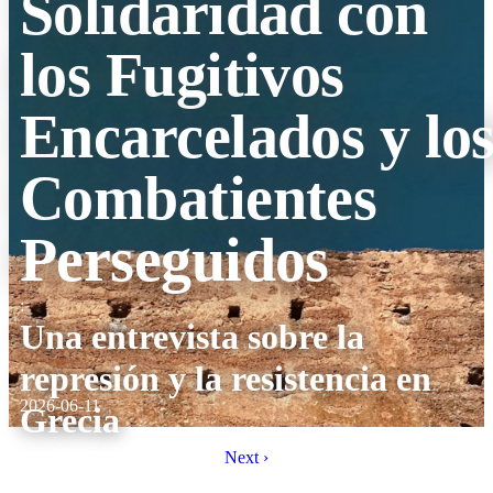
Solidaridad con
los Fugitivos
Encarcelados y lo
Combatientes
Perseguidos
:
Una entrevista sobre la
represión y la resistencia en
2026-06-11
Grecia
Next ›