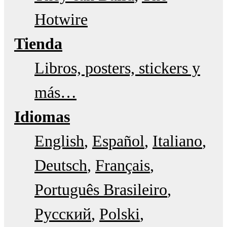
Hotwire
Tienda
Libros, posters, stickers y
más…
Idiomas
English
Español
Italiano
Deutsch
Français
Português Brasileiro
Русский
Polski