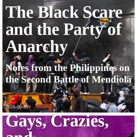
The Black Scare
and the Party of
Anarchy
:
Notes from the Philippines on
the Second Battle of Mendiola
2026-06-30
Gays, Crazies,