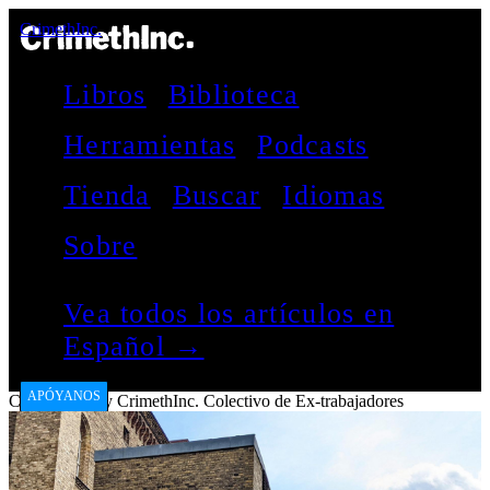
CrimethInc.
Libros
Biblioteca
Herramientas
Podcasts
Tienda
Buscar
Idiomas
Sobre
Vea todos los artículos en
Español →
APÓYANOS
CrimethInc.
by
CrimethInc. Colectivo de Ex-trabajadores