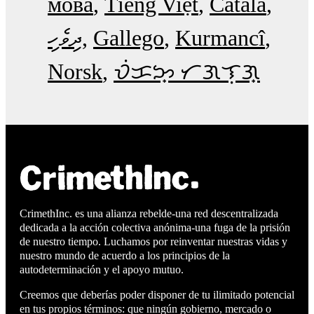
мова
Tiếng Việt
Català
ދިވެހި
Gallego
Kurmancî
Norsk
ᜏᜒᜃᜅ᜔ ᜆᜄᜎᜓᜄ᜔
CrimethInc. es una alianza rebelde-una red descentralizada
dedicada a la acción colectiva anónima-una fuga de la prisión
de nuestro tiempo. Luchamos por reinventar nuestras vidas y
nuestro mundo de acuerdo a los principios de la
autodeterminación y el apoyo mutuo.
Creemos que deberías poder disponer de tu ilimitado potencial
en tus propios términos: que ningún gobierno, mercado o