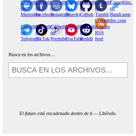
CrimethInc.
Crimethinc.
Crimethinc.
Crimethinc.
CrimethInc.
CrimethInc.
CrimethInc.
on
on
on
on
on
on
on
Mastodon
Facebook
Instagram
Bluesky
Github
Tumblr
Bandcamp
CrimethInc.com
CrimethInc.
Crimethinc.
CrimethInc.
CrimethInc.
CrimethInc.
Articles
on
on
on
on
on
RSS
Telegram
TikTok
Peertube
YouTube
Reddit
feed
Busca en los archivos…
El futuro está encadenado dentro de ti — Libéralo.