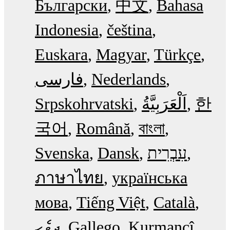
Български
中文
Bahasa
Indonesia
čeština
Euskara
Magyar
Türkçe
فارسی
Nederlands
Srpskohrvatski
한
국어
Română
বাংলা
Svenska
Dansk
עִבְרִית
ภาษาไทย
українська
мова
Tiếng Việt
Català
ދިވެހި
Gallego
Kurmancî