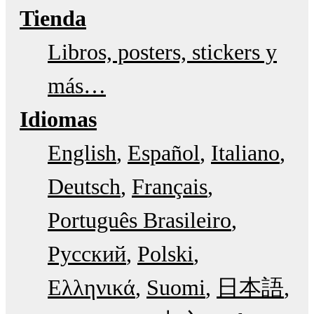
Tienda
Libros, posters, stickers y
más…
Idiomas
English
Español
Italiano
Deutsch
Français
Português Brasileiro
Русский
Polski
Ελληνικά
Suomi
日本語