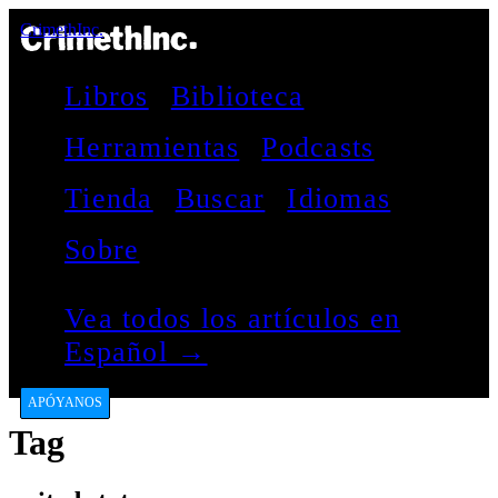
CrimethInc.
Libros
Biblioteca
Herramientas
Podcasts
Tienda
Buscar
Idiomas
Sobre
Vea todos los artículos en
Español →
APÓYANOS
Tag