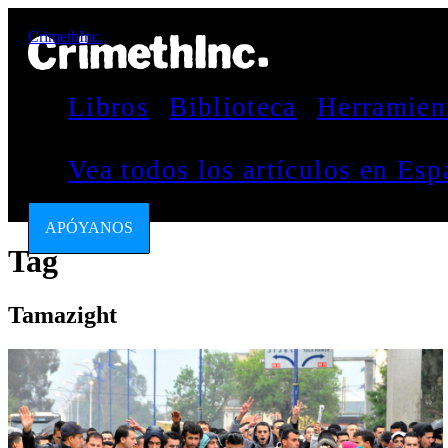
CrimethInc.
Libros
Biblioteca
Herramien
Vea todos los artículos en Es
APÓYANOS
Tag
Tamazight