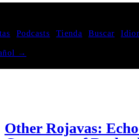
tas
Podcasts
Tienda
Buscar
Idio
pañol →
Other Rojavas: Echoe