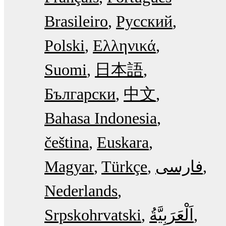
Brasileiro
Русский
Polski
Ελληνικά
Suomi
日本語
Български
中文
Bahasa Indonesia
čeština
Euskara
Magyar
Türkçe
فارسی
Nederlands
Srpskohrvatski