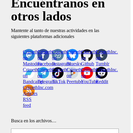
Encuéntranos en
otros lados
Mantente al tanto de nuestras actividades en las
siguientes plataformas adicionales
CrimethInc.
Crimethinc.
Crimethinc.
Crimethinc.
CrimethInc.
CrimethInc.
on
on
on
on
on
on
Mastodon
Facebook
Instagram
Bluesky
Github
Tumblr
CrimethInc.
CrimethInc.
Crimethinc.
CrimethInc.
CrimethInc.
CrimethInc.
on
on
on
on
on
on
Bandcamp
Telegram
TikTok
Peertube
YouTube
Reddit
CrimethInc.com
Articles
RSS
feed
Busca en los archivos…