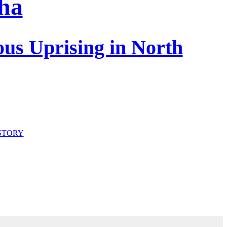
ha
us Uprising in North
STORY