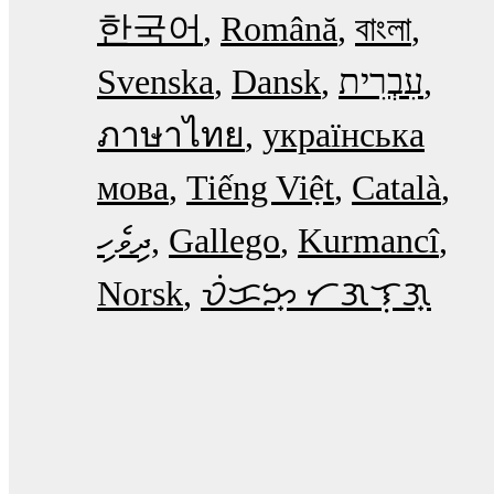
한국어
Română
বাংলা
Svenska
Dansk
עִבְרִית
ภาษาไทย
українська
мова
Tiếng Việt
Català
ދިވެހި
Gallego
Kurmancî
Norsk
ᜏᜒᜃᜅ᜔ ᜆᜄᜎᜓᜄ᜔