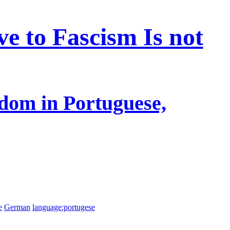
ve to Fascism Is not
dom in Portuguese,
e
German
language:portugese