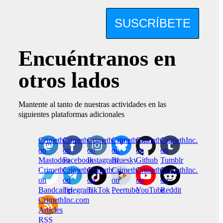
SUSCRÍBETE
Encuéntranos en
otros lados
Mantente al tanto de nuestras actividades en las
siguientes plataformas adicionales
CrimethInc.
Crimethinc.
Crimethinc.
Crimethinc.
CrimethInc.
CrimethInc.
on
on
on
on
on
on
Mastodon
Facebook
Instagram
Bluesky
Github
Tumblr
CrimethInc.
CrimethInc.
Crimethinc.
CrimethInc.
CrimethInc.
CrimethInc.
on
on
on
on
on
on
Bandcamp
Telegram
TikTok
Peertube
YouTube
Reddit
CrimethInc.com
Articles
RSS