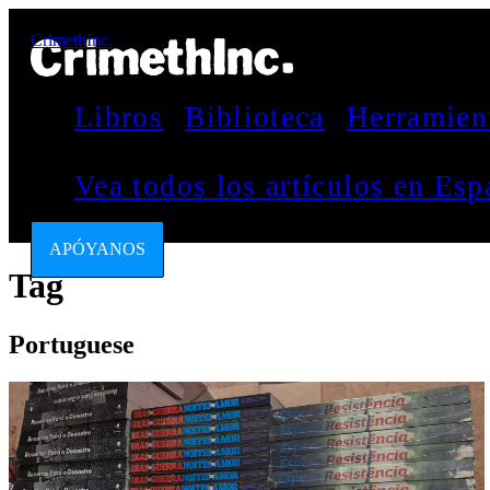
CrimethInc.
Libros
Biblioteca
Herramien
Vea todos los artículos en Es
APÓYANOS
Tag
Portuguese