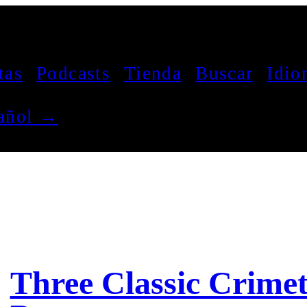
tas
Podcasts
Tienda
Buscar
Idio
pañol →
Three Classic Crimet