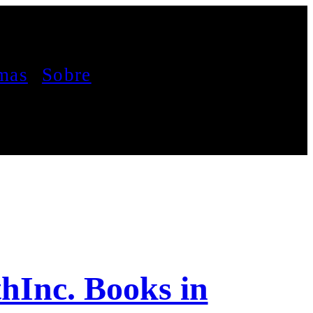
mas
Sobre
hInc. Books in