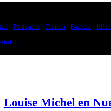
tas
Podcasts
Tienda
Buscar
Idio
pañol →
Louise Michel en Nu