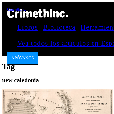
CrimethInc.
Libros
Biblioteca
Herramien
Vea todos los artículos en Es
APÓYANOS
Tag
new caledonia