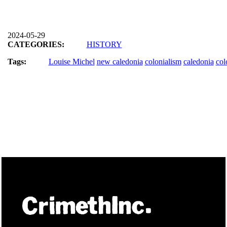
2024-05-29
CATEGORIES:
HISTORY
Tags:
Louise Michel
new caledonia
colonialism
caledonia
col