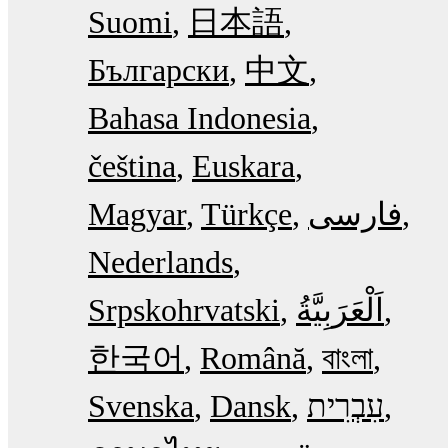
Suomi
日本語
Български
中文
Bahasa Indonesia
čeština
Euskara
Magyar
Türkçe
فارسی
Nederlands
Srpskohrvatski
한국어
Română
বাংলা
Svenska
Dansk
עִבְרִית