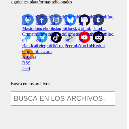
siguientes plataformas adicionales
CrimethInc.
Crimethinc.
Crimethinc.
Crimethinc.
CrimethInc.
CrimethInc.
on
on
on
on
on
on
Mastodon
Facebook
Instagram
Bluesky
Github
Tumblr
CrimethInc.
CrimethInc.
Crimethinc.
CrimethInc.
CrimethInc.
CrimethInc.
on
on
on
on
on
on
Bandcamp
Telegram
TikTok
Peertube
YouTube
Reddit
CrimethInc.com
Articles
RSS
feed
Busca en los archivos…