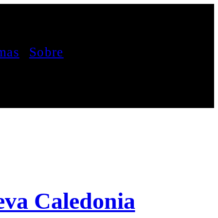
mas
Sobre
eva Caledonia