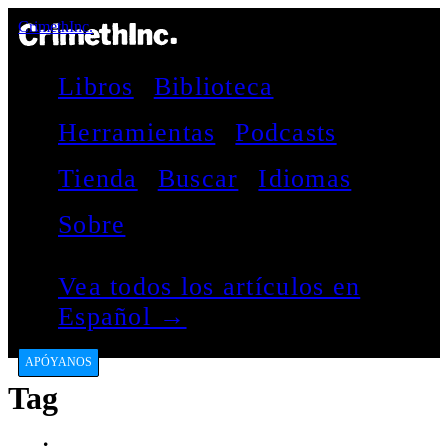
CrimethInc.
Libros
Biblioteca
Herramientas
Podcasts
Tienda
Buscar
Idiomas
Sobre
Vea todos los artículos en
Español →
APÓYANOS
Tag