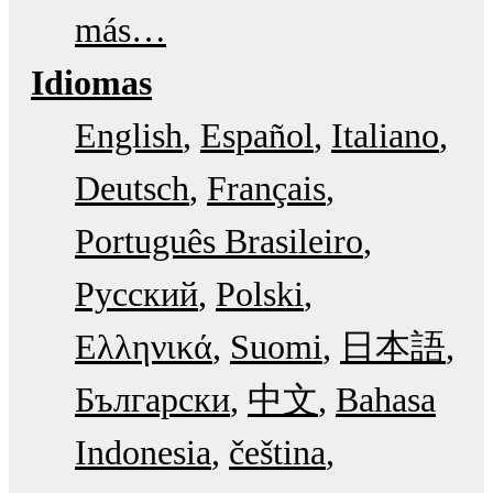
más…
Idiomas
English
Español
Italiano
Deutsch
Français
Português Brasileiro
Русский
Polski
Ελληνικά
Suomi
日本語
Български
中文
Bahasa
Indonesia
čeština