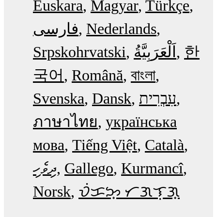
Euskara
Magyar
Türkçe
فارسی
Nederlands
Srpskohrvatski
한
국어
Română
বাংলা
Svenska
Dansk
עִבְרִית
ภาษาไทย
українська
мова
Tiếng Việt
Català
ދިވެހި
Gallego
Kurmancî
Norsk
ᜏᜒᜃᜅ᜔ ᜆᜄᜎᜓᜄ᜔