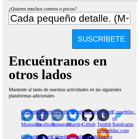
¿Quieres muchos correos o pocos?
SUSCRÍBETE
Encuéntranos en
otros lados
Mantente al tanto de nuestras actividades en las siguientes
plataformas adicionales
CrimethInc.
Crimethinc.
Crimethinc.
Crimethinc.
CrimethInc.
CrimethInc.
CrimethInc.
on
on
on
on
on
on
on
Mastodon
Facebook
Instagram
Bluesky
Github
Tumblr
Bandcamp
CrimethInc.com
CrimethInc.
Crimethinc.
CrimethInc.
CrimethInc.
CrimethInc.
Articles