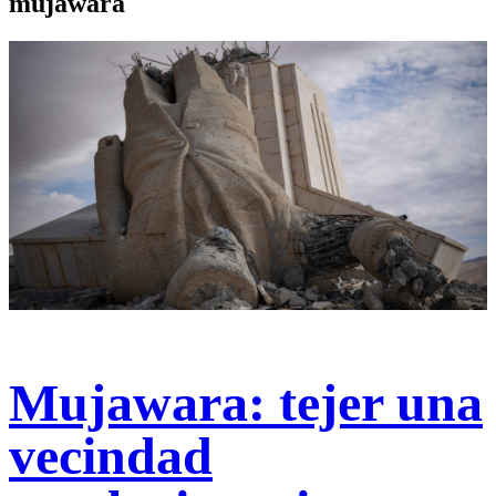
mujawara
Mujawara: tejer una
vecindad