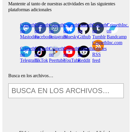
Mantente al tanto de nuestras actividades en las siguientes
plataformas adicionales
CrimethInc.
Crimethinc.
Crimethinc.
Crimethinc.
CrimethInc.
CrimethInc.
CrimethInc.
on
on
on
on
on
on
on
Mastodon
Facebook
Instagram
Bluesky
Github
Tumblr
Bandcamp
CrimethInc.com
CrimethInc.
Crimethinc.
CrimethInc.
CrimethInc.
CrimethInc.
Articles
on
on
on
on
on
RSS
Telegram
TikTok
Peertube
YouTube
Reddit
feed
Busca en los archivos…