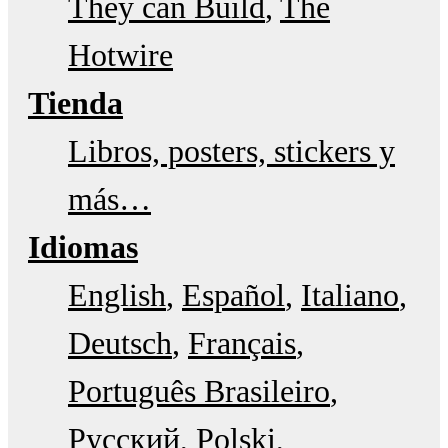
They can Build
The
Hotwire
Tienda
Libros, posters, stickers y
más…
Idiomas
English
Español
Italiano
Deutsch
Français
Português Brasileiro
Русский
Polski