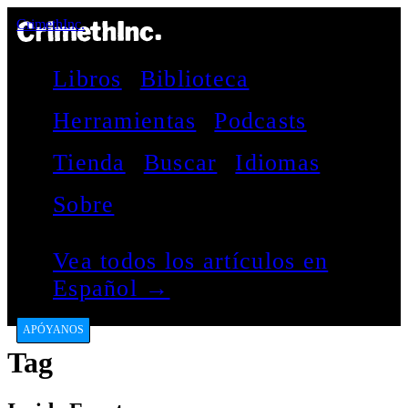
CrimethInc.
Libros
Biblioteca
Herramientas
Podcasts
Tienda
Buscar
Idiomas
Sobre
Vea todos los artículos en
Español →
APÓYANOS
Tag