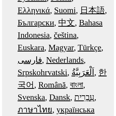
Ελληνικά
Suomi
日本語
Български
中文
Bahasa
Indonesia
čeština
Euskara
Magyar
Türkçe
فارسی
Nederlands
Srpskohrvatski
한
국어
Română
বাংলা
Svenska
Dansk
עִבְרִית
ภาษาไทย
українська