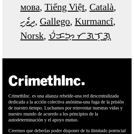
мова
Tiếng Việt
Català
ދިވެހި
Gallego
Kurmancî
Norsk
ᜏᜒᜃᜅ᜔ ᜆᜄᜎᜓᜄ᜔
CrimethInc. es una alianza rebelde-una red descentralizada
dedicada a la acción colectiva anónima-una fuga de la prisión
de nuestro tiempo. Luchamos por reinventar nuestras vidas y
nuestro mundo de acuerdo a los principios de la
autodeterminación y el apoyo mutuo.
Creemos que deberías poder disponer de tu ilimitado potencial