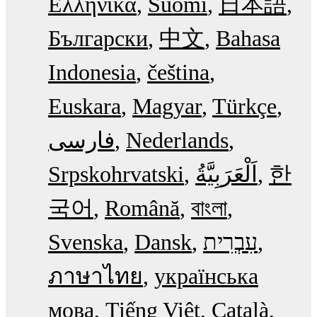
Ελληνικά
Suomi
日本語
Български
中文
Bahasa
Indonesia
čeština
Euskara
Magyar
Türkçe
فارسی
Nederlands
Srpskohrvatski
한
국어
Română
বাংলা
Svenska
Dansk
עִבְרִית
ภาษาไทย
українська
мова
Tiếng Việt
Català