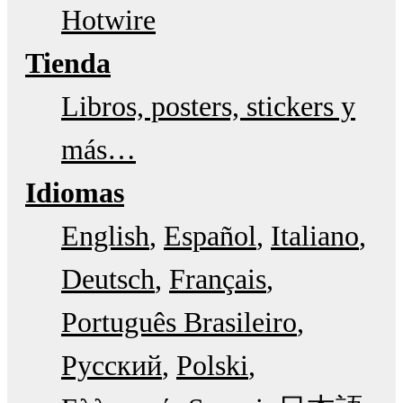
Hotwire
Tienda
Libros, posters, stickers y
más…
Idiomas
English
Español
Italiano
Deutsch
Français
Português Brasileiro
Русский
Polski