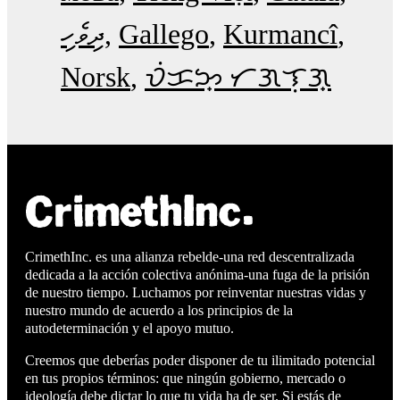
ދިވެހި
Gallego
Kurmancî
Norsk
ᜏᜒᜃᜅ᜔ ᜆᜄᜎᜓᜄ᜔
CrimethInc. es una alianza rebelde-una red descentralizada
dedicada a la acción colectiva anónima-una fuga de la prisión
de nuestro tiempo. Luchamos por reinventar nuestras vidas y
nuestro mundo de acuerdo a los principios de la
autodeterminación y el apoyo mutuo.
Creemos que deberías poder disponer de tu ilimitado potencial
en tus propios términos: que ningún gobierno, mercado o
ideología debe dictar lo que tu vida ha de ser. Si estás de