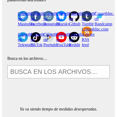
CrimethInc.
Crimethinc.
Crimethinc.
Crimethinc.
CrimethInc.
CrimethInc.
CrimethInc.
on
on
on
on
on
on
on
Mastodon
Facebook
Instagram
Bluesky
Github
Tumblr
Bandcamp
CrimethInc.com
CrimethInc.
Crimethinc.
CrimethInc.
CrimethInc.
CrimethInc.
Articles
on
on
on
on
on
RSS
Telegram
TikTok
Peertube
YouTube
Reddit
feed
Busca en los archivos…
Ya va siendo tiempo de medidas desesperadas.