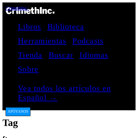
CrimethInc.
Libros
Biblioteca
Herramientas
Podcasts
Tienda
Buscar
Idiomas
Sobre
Vea todos los artículos en
Español →
APÓYANOS
Tag