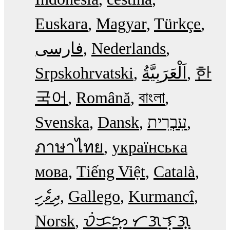
Euskara
Magyar
Türkçe
فارسی
Nederlands
Srpskohrvatski
한
국어
Română
বাংলা
Svenska
Dansk
עִבְרִית
ภาษาไทย
українська
мова
Tiếng Việt
Català
ދިވެހި
Gallego
Kurmancî
Norsk
ᜏᜒᜃᜅ᜔ ᜆᜄᜎᜓᜄ᜔