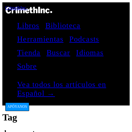
CrimethInc.
Libros
Biblioteca
Herramientas
Podcasts
Tienda
Buscar
Idiomas
Sobre
Vea todos los artículos en
Español →
APÓYANOS
Tag