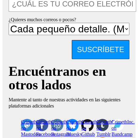
¿Quieres muchos correos o pocos?
SUSCRÍBETE
Encuéntranos en
otros lados
Mantente al tanto de nuestras actividades en las siguientes
plataformas adicionales
CrimethInc.
Crimethinc.
Crimethinc.
Crimethinc.
CrimethInc.
CrimethInc.
CrimethInc.
on
on
on
on
on
on
on
Mastodon
Facebook
Instagram
Bluesky
Github
Tumblr
Bandcamp