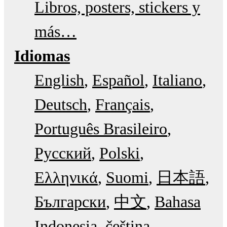
Libros, posters, stickers y
más…
Idiomas
English
Español
Italiano
Deutsch
Français
Português Brasileiro
Русский
Polski
Ελληνικά
Suomi
日本語
Български
中文
Bahasa
Indonesia
čeština