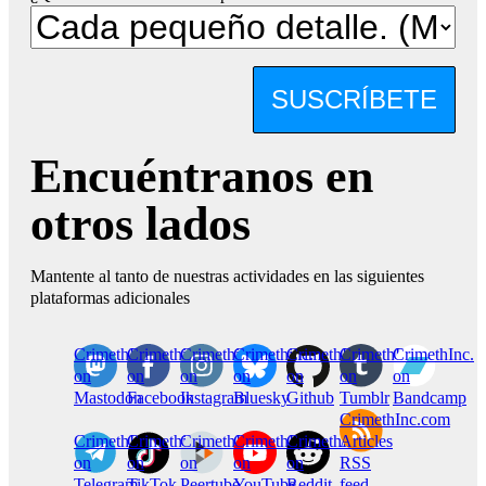
SUSCRÍBETE
Encuéntranos en
otros lados
Mantente al tanto de nuestras actividades en las siguientes
plataformas adicionales
CrimethInc.
Crimethinc.
Crimethinc.
Crimethinc.
CrimethInc.
CrimethInc.
CrimethInc.
on
on
on
on
on
on
on
Mastodon
Facebook
Instagram
Bluesky
Github
Tumblr
Bandcamp
CrimethInc.com
CrimethInc.
Crimethinc.
CrimethInc.
CrimethInc.
CrimethInc.
Articles
on
on
on
on
on
RSS
Telegram
TikTok
Peertube
YouTube
Reddit
feed