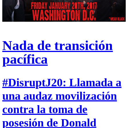
Nada de transición
pacífica
#DisruptJ20: Llamada a
una audaz movilización
contra la toma de
posesión de Donald