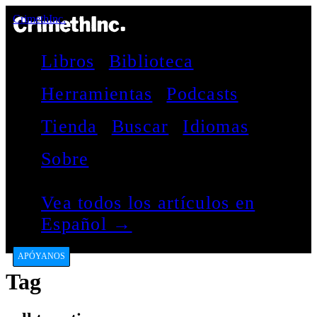
CrimethInc.
Libros
Biblioteca
Herramientas
Podcasts
Tienda
Buscar
Idiomas
Sobre
Vea todos los artículos en
Español →
APÓYANOS
Tag