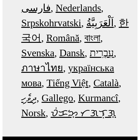
فارسی
Nederlands
Srpskohrvatski
한
국어
Română
বাংলা
Svenska
Dansk
עִבְרִית
ภาษาไทย
українська
мова
Tiếng Việt
Català
ދިވެހި
Gallego
Kurmancî
Norsk
ᜏᜒᜃᜅ᜔ ᜆᜄᜎᜓᜄ᜔