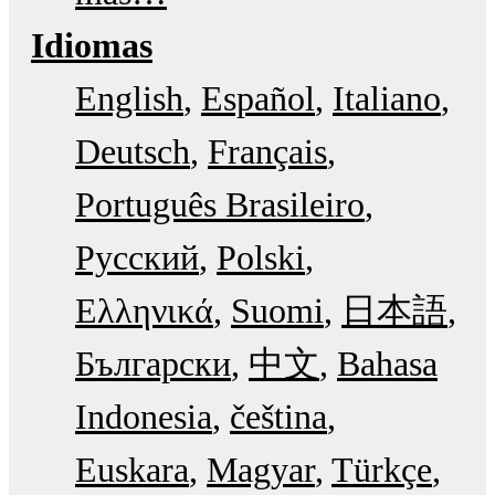
Idiomas
English
Español
Italiano
Deutsch
Français
Português Brasileiro
Русский
Polski
Ελληνικά
Suomi
日本語
Български
中文
Bahasa
Indonesia
čeština
Euskara
Magyar
Türkçe