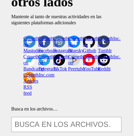
otros lados
Mantente al tanto de nuestras actividades en las
siguientes plataformas adicionales
CrimethInc.
Crimethinc.
Crimethinc.
Crimethinc.
CrimethInc.
CrimethInc.
on
on
on
on
on
on
Mastodon
Facebook
Instagram
Bluesky
Github
Tumblr
CrimethInc.
CrimethInc.
Crimethinc.
CrimethInc.
CrimethInc.
CrimethInc.
on
on
on
on
on
on
Bandcamp
Telegram
TikTok
Peertube
YouTube
Reddit
CrimethInc.com
Articles
RSS
feed
Busca en los archivos…