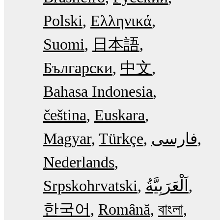
Polski
Ελληνικά
Suomi
日本語
Български
中文
Bahasa Indonesia
čeština
Euskara
Magyar
Türkçe
فارسی
Nederlands
Srpskohrvatski
한국어
Română
বাংলা