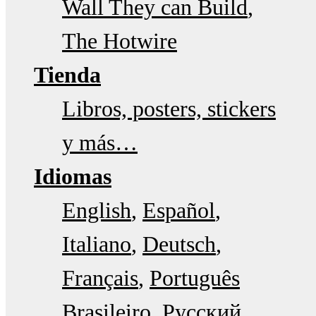
Wall They can Build
The Hotwire
Tienda
Libros, posters, stickers
y más…
Idiomas
English
Español
Italiano
Deutsch
Français
Português
Brasileiro
Русский