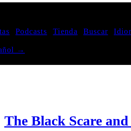
tas
Podcasts
Tienda
Buscar
Idio
pañol →
The Black Scare and 