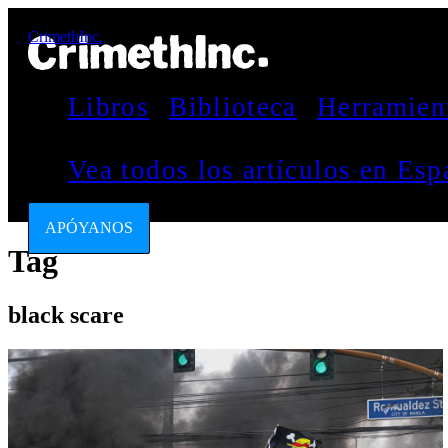
CrimethInc.
Libros
Biblioteca
Herramien
Vea todos los artículos en Es
APÓYANOS
Tag
black scare