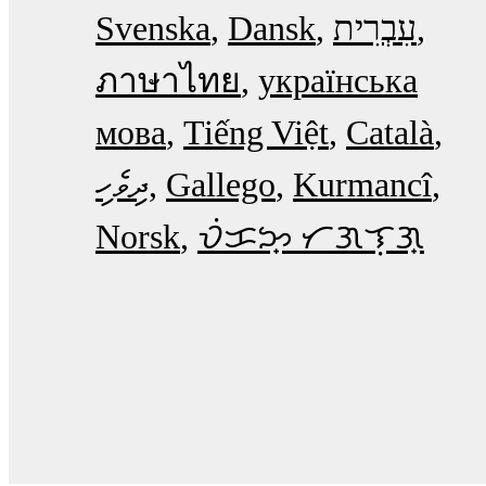
Svenska
Dansk
עִבְרִית
ภาษาไทย
українська
мова
Tiếng Việt
Català
ދިވެހި
Gallego
Kurmancî
Norsk
ᜏᜒᜃᜅ᜔ ᜆᜄᜎᜓᜄ᜔