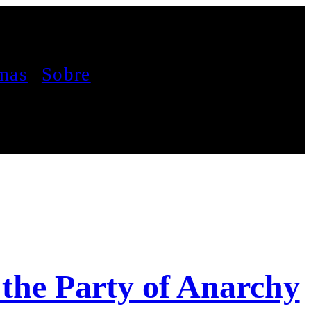
mas
Sobre
the Party of Anarchy