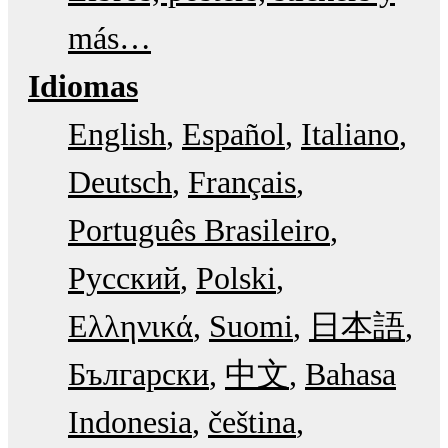
más…
Idiomas
English
Español
Italiano
Deutsch
Français
Português Brasileiro
Русский
Polski
Ελληνικά
Suomi
日本語
Български
中文
Bahasa
Indonesia
čeština