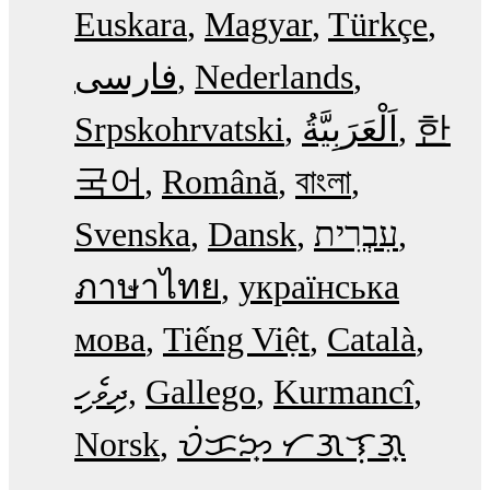
Euskara
Magyar
Türkçe
فارسی
Nederlands
Srpskohrvatski
한
국어
Română
বাংলা
Svenska
Dansk
עִבְרִית
ภาษาไทย
українська
мова
Tiếng Việt
Català
ދިވެހި
Gallego
Kurmancî
Norsk
ᜏᜒᜃᜅ᜔ ᜆᜄᜎᜓᜄ᜔