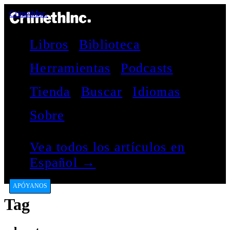
CrimethInc.
Libros
Biblioteca
Herramientas
Podcasts
Tienda
Buscar
Idiomas
Sobre
Vea todos los artículos en
Español →
APÓYANOS
Tag