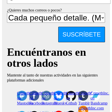
¿Quieres muchos correos o pocos?
SUSCRÍBETE
Encuéntranos en
otros lados
Mantente al tanto de nuestras actividades en las siguientes
plataformas adicionales
CrimethInc.
Crimethinc.
Crimethinc.
Crimethinc.
CrimethInc.
CrimethInc.
CrimethInc.
on
on
on
on
on
on
on
Mastodon
Facebook
Instagram
Bluesky
Github
Tumblr
Bandcamp
CrimethInc.com