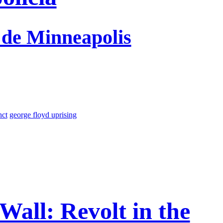
 de Minneapolis
nct
george floyd uprising
Wall: Revolt in the