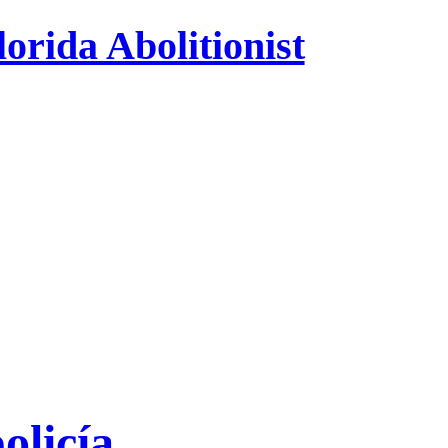
orida Abolitionist
olicía