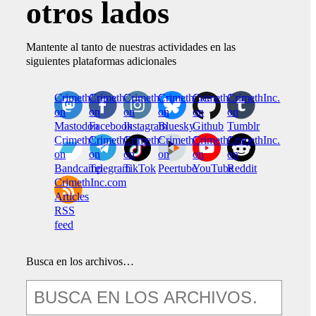
otros lados
Mantente al tanto de nuestras actividades en las
siguientes plataformas adicionales
CrimethInc.
Crimethinc.
Crimethinc.
Crimethinc.
CrimethInc.
CrimethInc.
on
on
on
on
on
on
Mastodon
Facebook
Instagram
Bluesky
Github
Tumblr
CrimethInc.
CrimethInc.
Crimethinc.
CrimethInc.
CrimethInc.
CrimethInc.
on
on
on
on
on
on
Bandcamp
Telegram
TikTok
Peertube
YouTube
Reddit
CrimethInc.com
Articles
RSS
feed
Busca en los archivos…