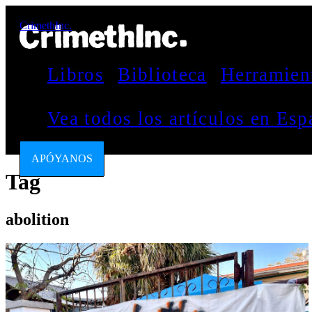
CrimethInc.
Libros
Biblioteca
Herramien
Vea todos los artículos en Es
APÓYANOS
Tag
abolition