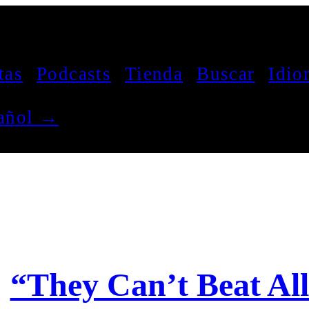
tas
Podcasts
Tienda
Buscar
Idio
pañol →
“They Can’t Beat All