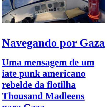
Navegando por Gaza
Uma mensagem de um
iate punk americano
rebelde da flotilha
Thousand Madleens