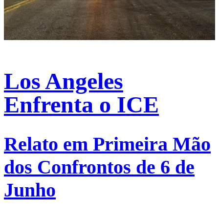
Los Angeles
Enfrenta o ICE
Relato em Primeira Mão
dos Confrontos de 6 de
Junho