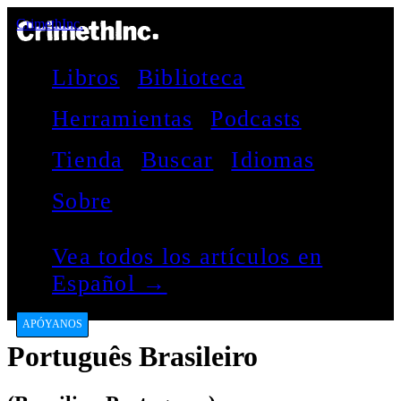
CrimethInc.
Libros
Biblioteca
Herramientas
Podcasts
Tienda
Buscar
Idiomas
Sobre
Vea todos los artículos en
Español →
APÓYANOS
Português Brasileiro