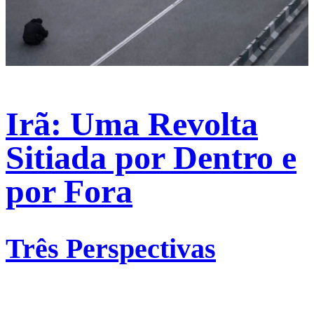
Irã: Uma Revolta
Sitiada por Dentro e
por Fora
Três Perspectivas