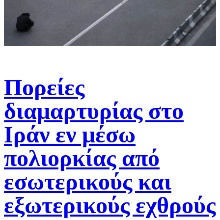
Πορείες
διαμαρτυρίας στο
Ιράν εν μέσω
πολιορκίας από
εσωτερικούς και
εξωτερικούς εχθρούς