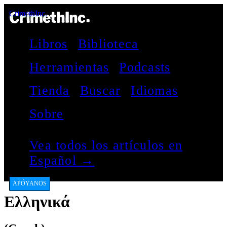
CrimethInc.
Libros
Biblioteca
Herramientas
Podcasts
Tienda
Buscar
Idiomas
Sobre
Vea todos los artículos en
Español →
APÓYANOS
Ελληνικά