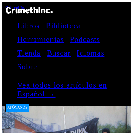
CrimethInc.
Libros
Biblioteca
Herramientas
Podcasts
Tienda
Buscar
Idiomas
Sobre
Vea todos los artículos en
Español →
APÓYANOS